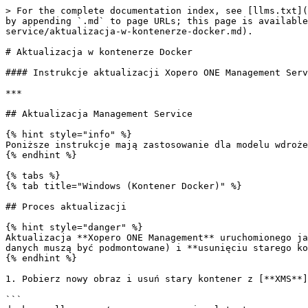
> For the complete documentation index, see [llms.txt](https://helpcenter.xopero.com/xopero-one-en/llms.txt). Markdown versions of documentation pages are available by appending `.md` to page URLs; this page is available as [Markdown](https://helpcenter.xopero.com/xopero-one-en/pl/aktualizacje/xopero-one-management-service/aktualizacja-w-kontenerze-docker.md).

# Aktualizacja w kontenerze Docker

#### Instrukcje aktualizacji Xopero ONE Management Service w kontenerze Docker wyjaśniają jak wykonać aktualizacje i efektywnie zarządzać usługą.

***

## Aktualizacja Management Service

{% hint style="info" %}
Poniższe instrukcje mają zastosowanie dla modelu wdrożenia on-premise **Xopero ONE Management Service**.
{% endhint %}

{% tabs %}
{% tab title="Windows (Kontener Docker)" %}

## Proces aktualizacji

{% hint style="danger" %}
Aktualizacja **Xopero ONE Management** uruchomionego jako kontener **Docker** polega na **zatrzymaniu starego kontenera**, **zainstalowaniu nowego** (stare bazy danych muszą być podmontowane) i **usunięciu starego kontenera**.
{% endhint %}

1. Pobierz nowy obraz i usuń stary kontener z [**XMS**](#user-content-fn-1)[^1], używając polecenia:

```
docker pull xopero/xopero-one-service:latest
docker stop xone && docker rm xone
```

2. Następnie utwórz nowy kontener z agentem za pomocą tej komendy:

```

docker run -d \
  --name <container_name> \
  -p <xms_port>:80 \
  -v <database_location_outside_container>:/app/Xopero \
  xopero/xopero-one-service
```

<figure><img src="/files/Zy8ILLyGlMe06MQUnAEv" alt="Running the container with the Xopero ONE Management Service within"><figcaption></figcaption></figure>

***

## Walidacja aktualizacji  <a href="#update_validation" id="update_validation"></a>

Na koniec nadszedł czas, aby sprawdzić, czy wszystko przebiegło prawidłowo. Zaloguj się do panelu **Xopero ONE** za pośrednictwem przeglądarki internetowej i poczekaj, aż status urządzenia zmieni się na **online**. Upewnij się, że wszystkie poprzednie ustawienia są dostępne (plany, magazyny, urządzenia itp.).
{% endtab %}

{% tab title="QNAP NAS (Container Station > 3.0)" %}

## Proces aktualizacji

{% hint style="danger" %}
Ta metoda wymaga, aby Container Station miało co najmniej wersję 3.0.
{% endhint %}

1. Otwórz **Container Station** na urządzeniu QNAP.
2. Po uzyskaniu dostępu do **Container Station**, zlokalizuj i wybierz kontener uruchamiający **Xopero ONE Management Service**, który chcesz zaktualizować.
3. Po wybraniu odpowiedniego kontenera, kliknij ikonę ⚙️**ustawień**, aby uzyskać dostęp do ustawień kontenera.

<figure><img src="/files/GkLuxoEy5lmY9wgSChlw" alt=""><figcaption></figcaption></figure>

4. W menu ustawień zobaczysz opcję oznaczoną **Recreate**. Kliknij tę opcję, aby kontynuować aktualizację. Ta czynność umożliwi Ci zastąpienie bieżącego kontenera nowym, opartym na najnowszym obrazie.

<figure><img src="/files/uZs6FrFfkOGljsa7lA9a" alt="" width="146"><figcaption></figcaption></figure>

5. Następnie musisz skonfigurować ustawienia aktualizacji. Przełącz się na tryb zaawansowany, jak pokazano na ilustracji. W trybie zaawansowanym zostaniesz poproszony o wprowadzenie adresu obrazu z **Docker Hub**. Wprowadź następujący adres:

```
xopero/xopero-one-service:latest
```

<figure><img src="/files/WG0VL3cv4r5M8xD4CDjk" alt=""><figcaption></figcaption></figure>

6.