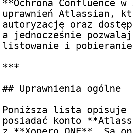
**Ochrona Confluence w 
uprawnień Atlassian, kt
autoryzację oraz dostęp
a jednocześnie pozwalaj
listowanie i pobieranie
***

## Uprawnienia ogólne

Poniższa lista opisuje 
posiadać konto **Atlass
z **Xopero ONE**. Są on