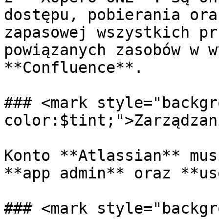
dostępu, pobierania ora
zapasowej wszystkich pr
powiązanych zasobów w w
**Confluence**.

### <mark style="backgr
color:$tint;">Zarządzan
Konto **Atlassian** mus
**app admin** oraz **us
### <mark style="backgr