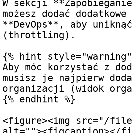
W sekcji **Zapobieganie
możesz dodać dodatkowe 
**DevOps**, aby uniknąć
(throttling).

{% hint style="warning" 
Aby móc korzystać z dod
musisz je najpierw doda
organizacji (widok orga
{% endhint %}

<figure><img src="/file
alt=""><figcaption></fi