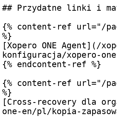
## Przydatne linki i ma
{% content-ref url="/pa
%}

[Xopero ONE Agent](/xop
konfiguracja/xopero-one
{% endcontent-ref %}

{% content-ref url="/pa
%}

[Cross-recovery dla org
one-en/pl/kopia-zapasow