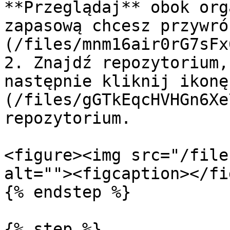
**Przeglądaj** obok org
zapasową chcesz przywró
(/files/mnm16air0rG7sFx
2. Znajdź repozytorium,
następnie kliknij ikonę
(/files/gGTkEqcHVHGn6Xe
repozytorium.

<figure><img src="/file
alt=""><figcaption></fi
{% endstep %}

{% step %}
