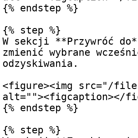
{% endstep %}

{% step %}

W sekcji **Przywróć do*
zmienić wybrane wcześni
odzyskiwania.

<figure><img src="/file
alt=""><figcaption></fi
{% endstep %}

{% step %}
