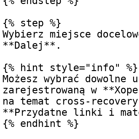
{% endstep %}

{% step %}

Wybierz miejsce docelow
**Dalej**.

{% hint style="info" %}

Możesz wybrać dowolne u
zarejestrowaną w **Xope
na temat cross-recovery
**Przydatne linki i mat
{% endhint %}
