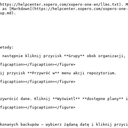
https://helpcenter.xopero.com/xopero-one-en/llms.txt). M
 as [Markdown](https://helpcenter.xopero.com/xopero-one-
up.md).

etody:

 następnie kliknij przycisk **Grupy** obok organizacji, 
figcaption></figcaption></figure>

ij przycisk **Przywróć w** menu akcji repozytorium.

figcaption></figcaption></figure>

zywrócić dane. Kliknij **Wyświetl** **dostępne plany** i
figcaption></figcaption></figure>

konanych backupów — wybierz żądaną datę i kliknij przyci