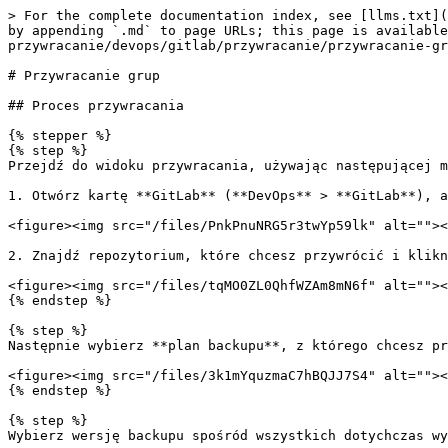
> For the complete documentation index, see [llms.txt](
by appending `.md` to page URLs; this page is available
przywracanie/devops/gitlab/przywracanie/przywracanie-gr
# Przywracanie grup

## Proces przywracania

{% stepper %}

{% step %}

Przejdź do widoku przywracania, używając następującej m
1. Otwórz kartę **GitLab** (**DevOps** > **GitLab**), a
<figure><img src="/files/PnkPnuNRG5r3twYp59lk" alt=""><
2. Znajdź repozytorium, które chcesz przywrócić i klikn
<figure><img src="/files/tqMO0ZL0QhfWZAm8mN6f" alt=""><
{% endstep %}

{% step %}

Następnie wybierz **plan backupu**, z którego chcesz pr
<figure><img src="/files/3k1mYquzmaC7hBQJJ7S4" alt=""><
{% endstep %}

{% step %}

Wybierz wersję backupu spośród wszystkich dotychczas wy