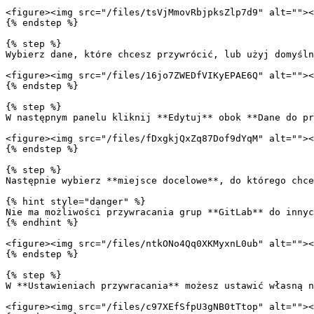
<figure><img src="/files/tsVjMmovRbjpksZlp7d9" alt=""><
{% endstep %}

{% step %}

Wybierz dane, które chcesz przywrócić, lub użyj domyśln
<figure><img src="/files/16jo7ZWEDfVIKyEPAE6Q" alt=""><
{% endstep %}

{% step %}

W następnym panelu kliknij **Edytuj** obok **Dane do pr
<figure><img src="/files/fDxgkjQxZq87Dof9dYqM" alt=""><
{% endstep %}

{% step %}

Następnie wybierz **miejsce docelowe**, do którego chce
{% hint style="danger" %}

Nie ma możliwości przywracania grup **GitLab** do innyc
{% endhint %}

<figure><img src="/files/ntkONo4Qq0XKMyxnL0ub" alt=""><
{% endstep %}

{% step %}

W **Ustawieniach przywracania** możesz ustawić własną n
<figure><img src="/files/c97XEfSfpU3gNB0tTtop" alt=""><