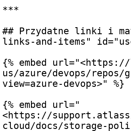
***

## Przydatne linki i ma
links-and-items" id="us
{% embed url="<https://
us/azure/devops/repos/g
view=azure-devops>" %}

{% embed url="
<https://support.atlass
cloud/docs/storage-poli