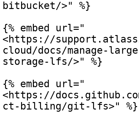
bitbucket/>" %}

{% embed url="
<https://support.atlass
cloud/docs/manage-large
storage-lfs/>" %}

{% embed url="
<https://docs.github.co