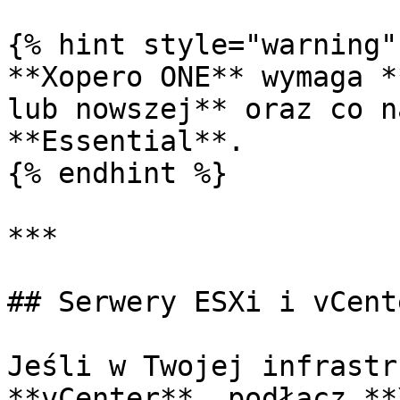
{% hint style="warning" 
**Xopero ONE** wymaga *
lub nowszej** oraz co n
**Essential**.

{% endhint %}

***

## Serwery ESXi i vCente
Jeśli w Twojej infrastr
**vCenter**, podłącz **