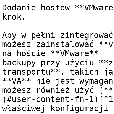
Dodanie hostów **VMware
krok.

Aby w pełni zintegrować
możesz zainstalować **v
na hoście **VMware** — 
backupy przy użyciu **z
transportu**, takich ja
**VA** nie jest wymagan
możesz również użyć [**
(#user-content-fn-1)[^1
właściwej konfiguracji 