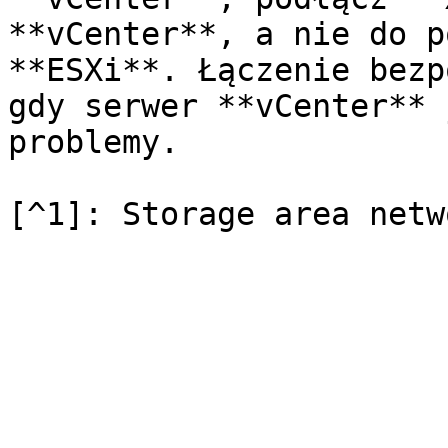
**vCenter**, a nie do p
**ESXi**. Łączenie bezp
gdy serwer **vCenter** 
problemy.
