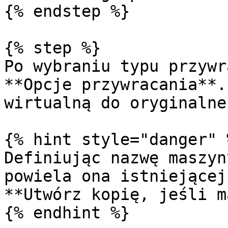
{% endstep %}

{% step %}

Po wybraniu typu przywr
**Opcje przywracania**.
wirtualną do oryginalne
{% hint style="danger" %
Definiując nazwę maszyn
powiela ona istniejącej
**Utwórz kopię, jeśli m
{% endhint %}
