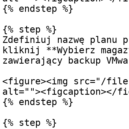
{% endstep %}

{% step %}

Zdefiniuj nazwę planu p
kliknij **Wybierz magaz
zawierający backup VMwar
<figure><img src="/file
alt=""><figcaption></fi
{% endstep %}

{% step %}
