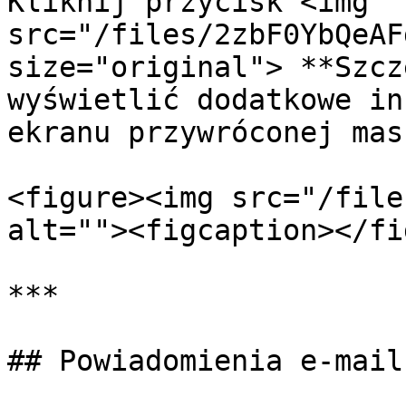
Kliknij przycisk <img 
src="/files/2zbF0YbQeAF
size="original"> **Szcz
wyświetlić dodatkowe in
ekranu przywróconej mas
<figure><img src="/file
alt=""><figcaption></fi
***

## Powiadomienia e-mail
