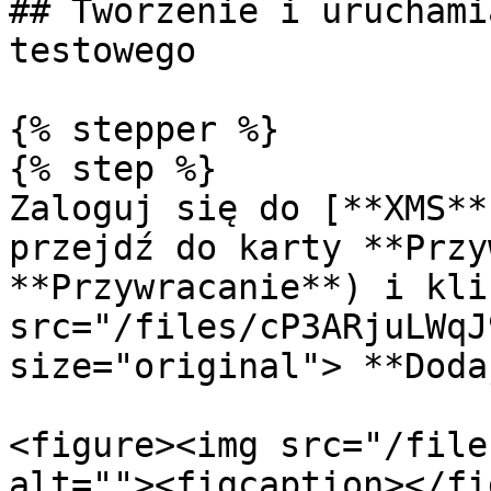
## Tworzenie i uruchami
testowego

{% stepper %}

{% step %}

Zaloguj się do [**XMS**
przejdź do karty **Przy
**Przywracanie**) i kli
src="/files/cP3ARjuLWqJ
size="original"> **Doda
<figure><img src="/file
alt=""><figcaption></fi