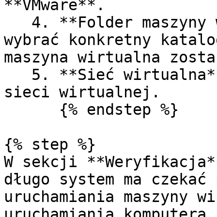
**VMware**.

   4. **Folder maszyny wirtualnej** — pozwala 
wybrać konkretny katalo
maszyna wirtualna zosta
   5. **Sieć wirtualna** — pozwala wybrać zasób 
sieci wirtualnej.

      {% endstep %}

{% step %}

W sekcji **Weryfikacja*
długo system ma czekać 
uruchamiania maszyny wi
uruchamiania komputera 