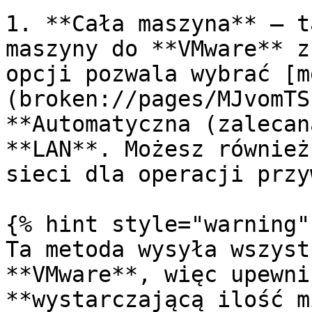
1. **Cała maszyna** — t
maszyny do **VMware** z
opcji pozwala wybrać [m
(broken://pages/MJvomTS
**Automatyczna (zalecan
**LAN**. Możesz również
sieci dla operacji przy
{% hint style="warning" 
Ta metoda wysyła wszyst
**VMware**, więc upewni
**wystarczającą ilość m