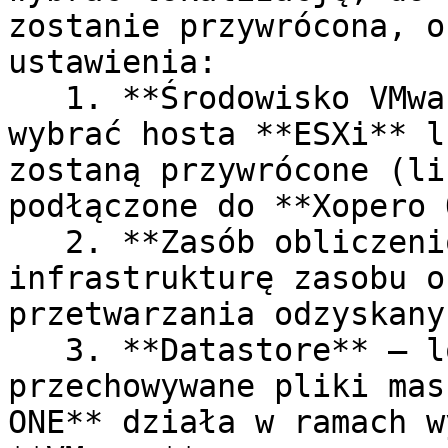
zostanie przywrócona, o
ustawienia:

   1. **Środowisko VMware** — pole to pozwala 
wybrać hosta **ESXi** l
zostaną przywrócone (li
podłączone do **Xopero 
   2. **Zasób obliczeniowy** — pozwala wybrać 
infrastrukturę zasobu o
przetwarzania odzyskany
   3. **Datastore** — lokalizacja, w której będą 
przechowywane pliki mas
ONE** działa w ramach w