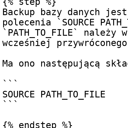
{% step %}

Backup bazy danych jest
polecenia `SOURCE PATH_
`PATH_TO_FILE` należy w
wcześniej przywróconego
Ma ono następującą skła
```

SOURCE PATH_TO_FILE

```

{% endstep %}
