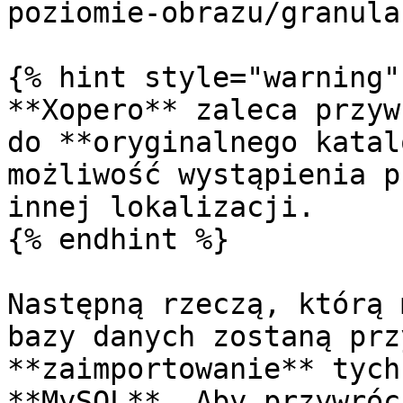
poziomie-obrazu/granula
{% hint style="warning" 
**Xopero** zaleca przyw
do **oryginalnego katal
możliwość wystąpienia p
innej lokalizacji.

{% endhint %}

Następną rzeczą, którą 
bazy danych zostaną prz
**zaimportowanie** tych
**MySQL**. Aby przywróc