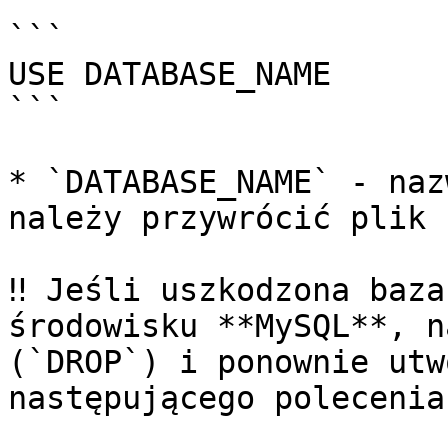
```

USE DATABASE_NAME

```

* `DATABASE_NAME` - naz
należy przywrócić plik 
‼️ Jeśli uszkodzona baza
środowisku **MySQL**, n
(`DROP`) i ponownie utw
następującego polecenia: