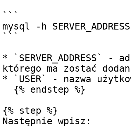
```

mysql -h SERVER_ADDRESS
```

* `SERVER_ADDRESS` - ad
którego ma zostać dodan
* `USER` - nazwa użytko
  {% endstep %}

{% step %}

Następnie wpisz:
