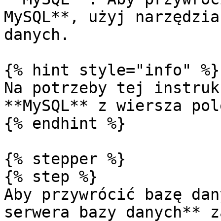
MySQL**, użyj narzędzia
danych.

{% hint style="info" %}

Na potrzeby tej instruk
**MySQL** z wiersza pol
{% endhint %}

{% stepper %}

{% step %}

Aby przywrócić bazę dan
serwera bazy danych** z