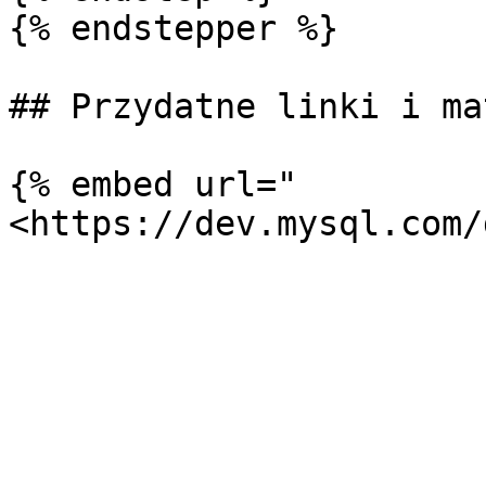
{% endstepper %}

## Przydatne linki i ma
{% embed url="