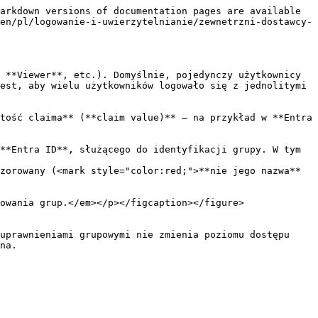
arkdown versions of documentation pages are available 
en/pl/logowanie-i-uwierzytelnianie/zewnetrzni-dostawcy-
 **Viewer**, etc.). Domyślnie, pojedynczy użytkownicy 
est, aby wielu użytkowników logowało się z jednolitymi 
tość claima** (**claim value)** — na przykład w **Entra 
**Entra ID**, służącego do identyfikacji grupy. W tym 
zorowany (<mark style="color:red;">**nie jego nazwa**
owania grup.</em></p></figcaption></figure>

uprawnieniami grupowymi nie zmienia poziomu dostępu 
na.
