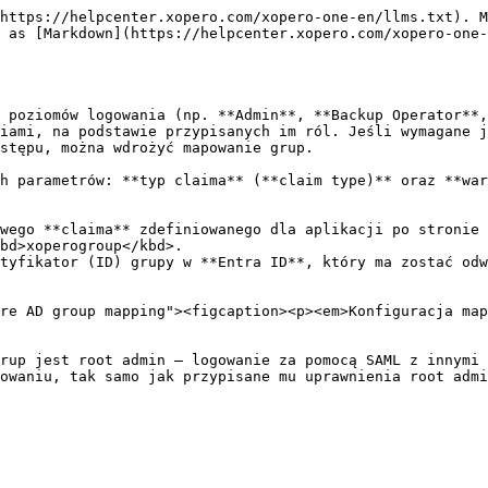
https://helpcenter.xopero.com/xopero-one-en/llms.txt). M
 as [Markdown](https://helpcenter.xopero.com/xopero-one-
 poziomów logowania (np. **Admin**, **Backup Operator**,
iami, na podstawie przypisanych im ról. Jeśli wymagane j
stępu, można wdrożyć mapowanie grup.

h parametrów: **typ claima** (**claim type)** oraz **war
wego **claima** zdefiniowanego dla aplikacji po stronie 
bd>xoperogroup</kbd>.

tyfikator (ID) grupy w **Entra ID**, który ma zostać odw
re AD group mapping"><figcaption><p><em>Konfiguracja map
rup jest root admin — logowanie za pomocą SAML z innymi 
owaniu, tak samo jak przypisane mu uprawnienia root admi