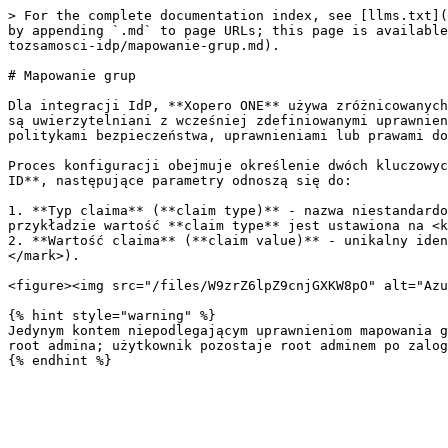
> For the complete documentation index, see [llms.txt](
by appending `.md` to page URLs; this page is available
tozsamosci-idp/mapowanie-grup.md).

# Mapowanie grup

Dla integracji IdP, **Xopero ONE** używa zróżnicowanych
są uwierzytelniani z wcześniej zdefiniowanymi uprawnien
politykami bezpieczeństwa, uprawnieniami lub prawami do
Proces konfiguracji obejmuje określenie dwóch kluczowyc
ID**, następujące parametry odnoszą się do:

1. **Typ claima** (**claim type)** - nazwa niestandardo
przykładzie wartość **claim type** jest ustawiona na <k
2. **Wartość claima** (**claim value)** - unikalny iden
</mark>).

<figure><img src="/files/W9zrZ6lpZ9cnjGXKW8pO" alt="Azu
{% hint style="warning" %}

Jedynym kontem niepodlegającym uprawnieniom mapowania g
root admina; użytkownik pozostaje root adminem po zalog