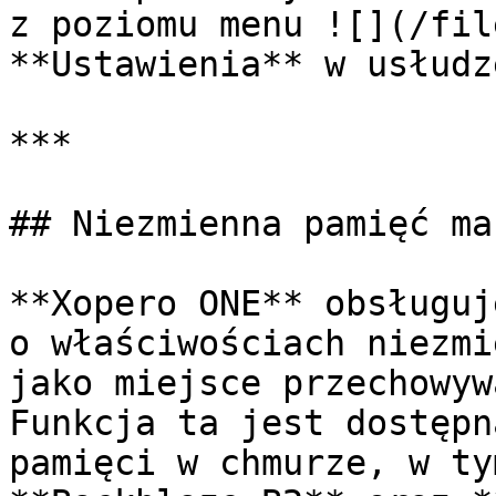
z poziomu menu ![](/fil
**Ustawienia** w usłudz
***

## Niezmienna pamięć mas
**Xopero ONE** obsługuj
o właściwościach niezmi
jako miejsce przechowyw
Funkcja ta jest dostępn
pamięci w chmurze, w ty