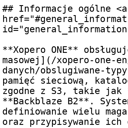
## Informacje ogólne <a 
href="#general_informati
id="general_information
**Xopero ONE** obsługuj
masowej](/xopero-one-en
danych/obslugiwane-typy
pamięć sieciową, katalo
zgodne z S3, takie jak 
**Backblaze B2**. Syste
definiowanie wielu maga
oraz przypisywanie ich 