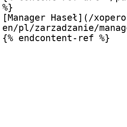
%}

[Manager Haseł](/xopero
en/pl/zarzadzanie/manag