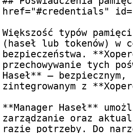
## Poświadczenia pamięc
href="#credentials" id=
Większość typów pamięci
(haseł lub tokenów) w c
bezpieczeństwa. **Xoper
przechowywanie tych poś
Haseł** — bezpiecznym, 
zintegrowanym z **Xoper
**Manager Haseł** umożl
zarządzanie oraz aktual
razie potrzeby. Do narz