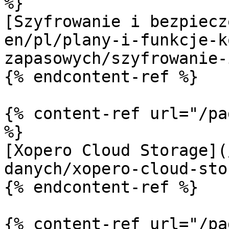
%}

[Szyfrowanie i bezpiecz
en/pl/plany-i-funkcje-k
zapasowych/szyfrowanie-
{% endcontent-ref %}

{% content-ref url="/pa
%}

[Xopero Cloud Storage](
danych/xopero-cloud-sto
{% endcontent-ref %}

{% content-ref url="/pa