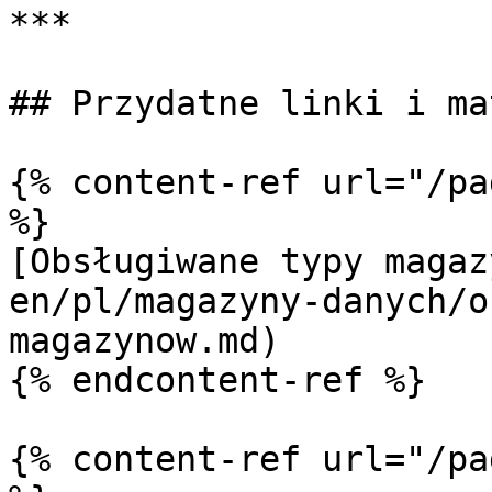
***

## Przydatne linki i ma
{% content-ref url="/pa
%}

[Obsługiwane typy magaz
en/pl/magazyny-danych/o
magazynow.md)

{% endcontent-ref %}

{% content-ref url="/pa