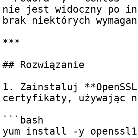
nie jest widoczny po in
brak niektórych wymagan
***

## Rozwiązanie

1. Zainstaluj **OpenSSL
certyfikaty, używając n
```bash

yum install -y openssl1