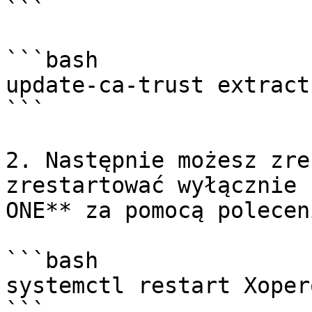
```

```bash

update-ca-trust extract

```

2. Następnie możesz zre
zrestartować wyłącznie 
ONE** za pomocą poleceni
```bash

systemctl restart Xoper
```
