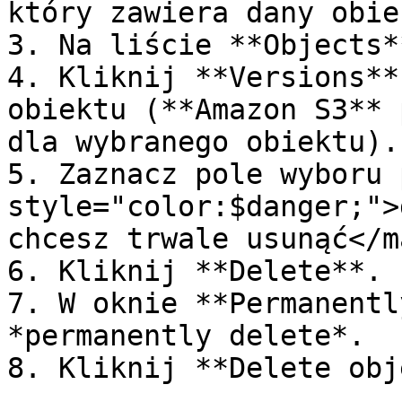
który zawiera dany obiek
3. Na liście **Objects*
4. Kliknij **Versions**
obiektu (**Amazon S3** 
dla wybranego obiektu).

5. Zaznacz pole wyboru 
style="color:$danger;">
chcesz trwale usunąć</m
6. Kliknij **Delete**.

7. W oknie **Permanentl
*permanently delete*.

8. Kliknij **Delete obj