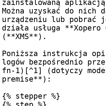
zainstalowaną aplikacją
Można uzyskać do nich d
urządzeniu lub pobrać j
działa usługa **Xopero 
(**XMS**).

Poniższa instrukcja opi
logów bezpośrednio prze
fn-1)[^1] (dotyczy mode
premise**):

{% stepper %}

{% step %}
