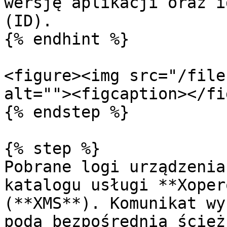
wersję aplikacji oraz i
(ID).

{% endhint %}

<figure><img src="/file
alt=""><figcaption></fi
{% endstep %}

{% step %}

Pobrane logi urządzenia
katalogu usługi **Xoper
(**XMS**). Komunikat wy
poda bezpośrednią ścież