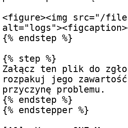
<figure><img src="/file
alt="logs"><figcaption>
{% endstep %}

{% step %}

Załącz ten plik do zgło
rozpakuj jego zawartość
przyczynę problemu.

{% endstep %}

{% endstepper %}
