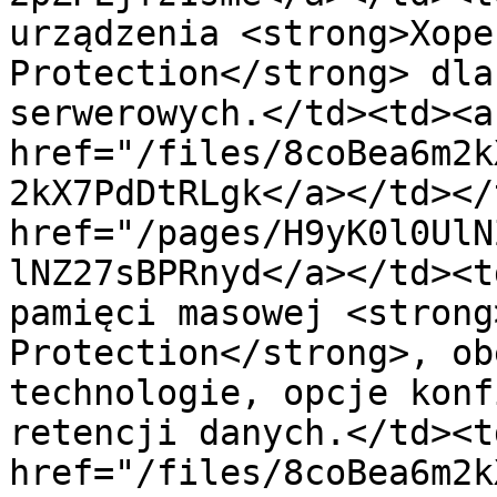
urządzenia <strong>Xope
Protection</strong> dla
serwerowych.</td><td><a 
href="/files/8coBea6m2k
2kX7PdDtRLgk</a></td></
href="/pages/H9yK0l0UlN
lNZ27sBPRnyd</a></td><t
pamięci masowej <strong
Protection</strong>, ob
technologie, opcje konf
retencji danych.</td><td
href="/files/8coBea6m2k