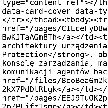
type="content-ref"></th
data-card-cover data-ty
</tr></thead><tbody><tr
href="/pages/CILceFyOBw
BwKJTaAGm8Th</a></td><t
architektury urządzenia
Protection</strong>, ob
konsolę zarządzania, ma
komunikacji agentów bac
href="/files/8coBea6m2k
2kX7PdDtRLgk</a></td></
href="/pages/EEJ9TuOK2p
2pZPLjfz1sme</a></td><t