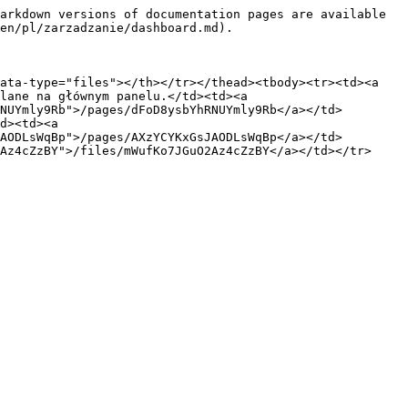
arkdown versions of documentation pages are available 
en/pl/zarzadzanie/dashboard.md).

ata-type="files"></th></tr></thead><tbody><tr><td><a 
lane na głównym panelu.</td><td><a 
NUYmly9Rb">/pages/dFoD8ysbYhRNUYmly9Rb</a></td>
d><td><a 
AODLsWqBp">/pages/AXzYCYKxGsJAODLsWqBp</a></td>
Az4cZzBY">/files/mWufKo7JGuO2Az4cZzBY</a></td></tr>