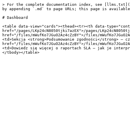
> For the complete documentation index, see [llms.txt](
by appending `.md` to page URLs; this page is available
# Dashboard

<table data-view="cards"><thead><tr><th data-type="cont
href="/pages/LKp24cN8050tjki7azEX">/pages/LKp24cN8050tj
href="/files/mWufKo7JGuO2Az4cZzBY">/files/mWufKo7JGuO2A
<td>Sekcja <strong>Podsumowanie zgodności</strong> — cz
href="/files/mWufKo7JGuO2Az4cZzBY">/files/mWufKo7JGuO2A
<td>Dowiedz się więcej o raportach SLA — jak je interpr