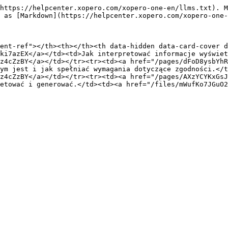
https://helpcenter.xopero.com/xopero-one-en/llms.txt). M
 as [Markdown](https://helpcenter.xopero.com/xopero-one-
ent-ref"></th><th></th><th data-hidden data-card-cover d
ki7azEX</a></td><td>Jak interpretować informacje wyświet
z4cZzBY</a></td></tr><tr><td><a href="/pages/dFoD8ysbYhR
ym jest i jak spełniać wymagania dotyczące zgodności.</t
z4cZzBY</a></td></tr><tr><td><a href="/pages/AXzYCYKxGsJ
etować i generować.</td><td><a href="/files/mWufKo7JGuO2