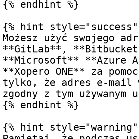
{% endhint %}

{% hint style="success" 
Możesz użyć swojego adr
**GitLab**, **Bitbucket
**Microsoft** **Azure A
**Xopero ONE** za pomoc
tylko, że adres e-mail 
zgodny z tym używanym u
{% endhint %}

{% hint style="warning" 
Pamiętaj, że podczas us