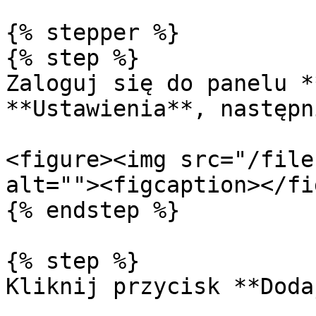
{% stepper %}

{% step %}

Zaloguj się do panelu *
**Ustawienia**, następn
<figure><img src="/file
alt=""><figcaption></fi
{% endstep %}

{% step %}

Kliknij przycisk **Doda