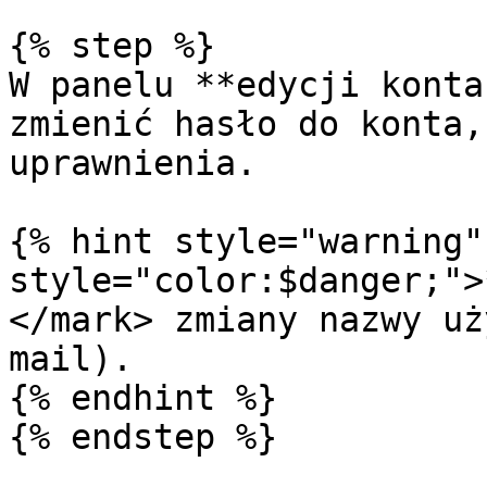
{% step %}

W panelu **edycji konta
zmienić hasło do konta,
uprawnienia.

{% hint style="warning"
style="color:$danger;">
</mark> zmiany nazwy uż
mail).

{% endhint %}

{% endstep %}
