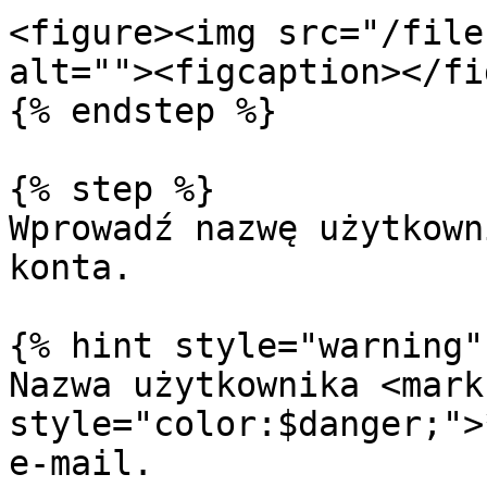
<figure><img src="/file
alt=""><figcaption></fi
{% endstep %}

{% step %}

Wprowadź nazwę użytkown
konta.

{% hint style="warning" 
Nazwa użytkownika <mark 
style="color:$danger;">
e-mail.
