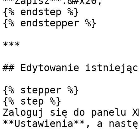
**Zapisz**.&#x20;

{% endstep %}

{% endstepper %}

***

## Edytowanie istniejąc
{% stepper %}

{% step %}

Zaloguj się do panelu X
**Ustawienia**, a nastę