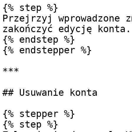
{% step %}

Przejrzyj wprowadzone z
zakończyć edycję konta.

{% endstep %}

{% endstepper %}

***

## Usuwanie konta

{% stepper %}

{% step %}
