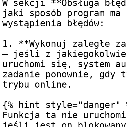
W sekcji **Obsługa błęd
jaki sposób program ma 
wystąpienia błędów:

1. **Wykonuj zaległe za
— jeśli z jakiegokolwie
uruchomi się, system au
zadanie ponownie, gdy t
trybu online.

{% hint style="danger" %
Funkcja ta nie uruchomi
jeśli jest on blokowany