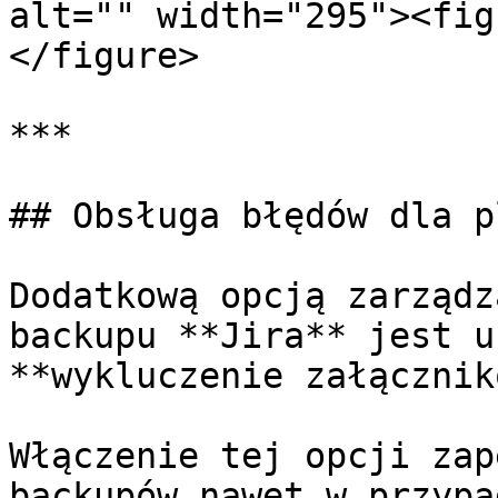
alt="" width="295"><fig
</figure>

***

## Obsługa błędów dla p
Dodatkową opcją zarządz
backupu **Jira** jest u
**wykluczenie załącznik
Włączenie tej opcji zap
backupów nawet w przypa