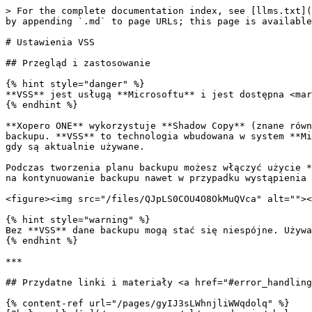
> For the complete documentation index, see [llms.txt](
by appending `.md` to page URLs; this page is available
# Ustawienia VSS

## Przegląd i zastosowanie

{% hint style="danger" %}

**VSS** jest usługą **Microsoftu** i jest dostępna <mar
{% endhint %}

**Xopero ONE** wykorzystuje **Shadow Copy** (znane równ
backupu. **VSS** to technologia wbudowana w system **Mi
gdy są aktualnie używane.

Podczas tworzenia planu backupu możesz włączyć użycie *
na kontynuowanie backupu nawet w przypadku wystąpienia 
<figure><img src="/files/QJpLS0COU4O8OkMuQVca" alt=""><
{% hint style="warning" %}

Bez **VSS** dane backupu mogą stać się niespójne. Używa
{% endhint %}

***

## Przydatne linki i materiały <a href="#error_handling
{% content-ref url="/pages/gyIJ3sLWhnjliWWqdolq" %}
