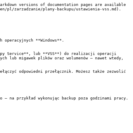
arkdown versions of documentation pages are available 
en/pl/zarzadzanie/plany-backupu/ustawienia-vss.md).

h operacyjnych **Windows**.

py Service**, lub **VSS**) do realizacji operacji 
ych lub migawek plików oraz wolumenów — nawet wtedy, 
ełączyć odpowiedni przełącznik. Możesz także zezwolić 
o — na przykład wykonując backup poza godzinami pracy.
