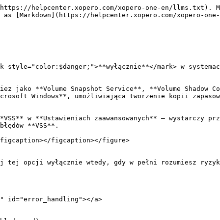
https://helpcenter.xopero.com/xopero-one-en/llms.txt). M
 as [Markdown](https://helpcenter.xopero.com/xopero-one-
k style="color:$danger;">**wyłącznie**</mark> w systemac
iez jako **Volume Snapshot Service**, **Volume Shadow Co
crosoft Windows**, umożliwiająca tworzenie kopii zapasow
*VSS** w **Ustawieniach zaawansowanych** — wystarczy prz
błędów **VSS**.

figcaption></figcaption></figure>

j tej opcji wyłącznie wtedy, gdy w pełni rozumiesz ryzyk
" id="error_handling"></a>
