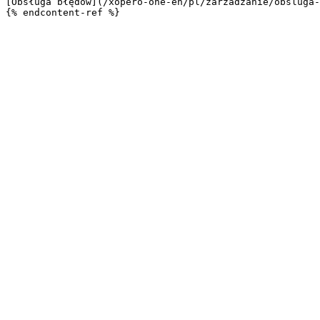
[Obsługa błędów](/xopero-one-en/pl/zarzadzanie/obsluga-