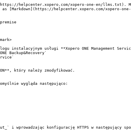
https://helpcenter.xopero.com/xopero-one-en/llms.txt). M
 as [Markdown](https://helpcenter.xopero.com/xopero-one-
premise

mark>

logu instalacyjnym usługi **Xopero ONE Management Servic
ON**, który należy zmodyfikować.

omyślnie wygląda następująco:

ut_` i wprowadzając konfigurację HTTPS w następujący spo