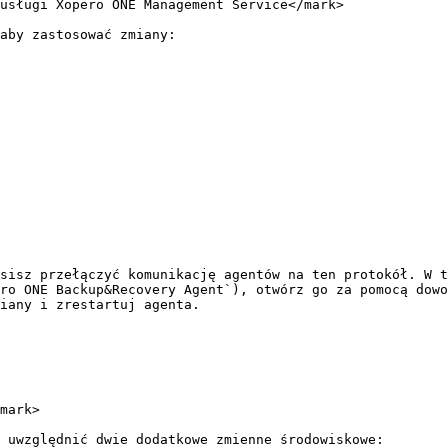
usługi Xopero ONE Management Service</mark>

aby zastosować zmiany:

sisz przełączyć komunikację agentów na ten protokół. W t
ro ONE Backup&Recovery Agent`), otwórz go za pomocą dowo
iany i zrestartuj agenta.

mark>

 uwzględnić dwie dodatkowe zmienne środowiskowe:
