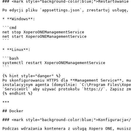
### <mark style="background-color:blue;">Restartowanie 
Po edycji pliku `appsettings.json`, zrestartuj usługę, 
* **Windows**:

```cmd

net stop XoperoONEManagementService

net start XoperoONEManagementService

```

* **Linux**:

```bash

systemctl restart XoperoONEManagementService

```

{% hint style="danger" %}

Po skonfigurowaniu HTTPS dla **Management Service**, mu
instalacyjnym agenta (domyślnie: `C:\Program Files\Xope
`ServiceUrl` aby używać protokołu `https://`. Zapisz zm
{% endhint %}

***

## Docker

### <mark style="background-color:blue;">Konfiguracja</
Podczas wdrażania kontenera z usługą Xopero ONE, musisz