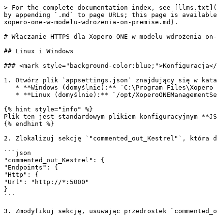
> For the complete documentation index, see [llms.txt](
by appending `.md` to page URLs; this page is available
xopero-one-w-modelu-wdrozenia-on-premise.md).

# Włączanie HTTPS dla Xopero ONE w modelu wdrożenia on-
## Linux i Windows

### <mark style="background-color:blue;">Konfiguracja</
1. Otwórz plik `appsettings.json` znajdujący się w kata
   * **Windows (domyślnie):** `C:\Program Files\Xopero ONE Backup&Recovery`

   * **Linux (domyślnie):** `/opt/XoperoONEManagementService`

{% hint style="info" %}

Plik ten jest standardowym plikiem konfiguracyjnym **JS
{% endhint %}

2. Zlokalizuj sekcję `"commented_out_Kestrel"`, która d
```json

"commented_out_Kestrel": {

"Endpoints": {

"Http": {

"Url": "http://*:5000"

}

```

3. Zmodyfikuj sekcję, usuwając przedrostek `commented_o