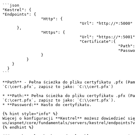
```json

"Kestrel": {

"Endpoints": {

      		"Http": {

      		 		"Url": "http://*:5000"

      },

		"Https": {

				"Url": "https://*:5001",

				"Certificate":{

						"Path": "<.pfx file path>",

						"Password": "<certificate password>"

		}

	  }

    }

  }

```

**Path** - Pełna ścieżka do pliku certyfikatu .pfx (Pam
`C:\cert.pfx`, zapisz to jako: `C:\\cert.pfx`)

* **Path:** Pełna ścieżka do pliku certyfikatu .pfx (Pa
`C:\cert.pfx`, zapisz to jako: `C:\\cert.pfx`).

* **Password:** Hasło do certyfikatu.

{% hint style="info" %}

Więcej o konfiguracji **Kestrel** możesz dowiedzieć się
us/aspnet/core/fundamentals/servers/kestrel/endpoints?v
{% endhint %}
